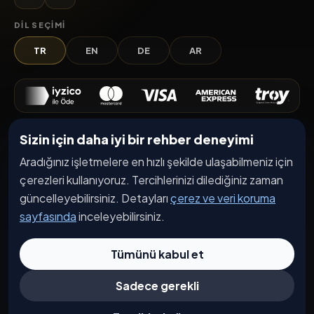
DIL SEÇIMI
TR
EN
DE
AR
Sizin için daha iyi bir rehber deneyimi
Keşfet
Aradığınız işletmelere en hızlı şekilde ulaşabilmeniz için
İşletmeler
çerezleri kullanıyoruz. Tercihlerinizi dilediğiniz zaman
Etkinlikler
güncelleyebilirsiniz. Detayları
çerez ve veri koruma
Kampanyalar
sayfasında
inceleyebilirsiniz.
Haberler
Tümünü kabul et
İşletme Başvurusu
Sadece gerekli
Kurumsal
Hakkımızda