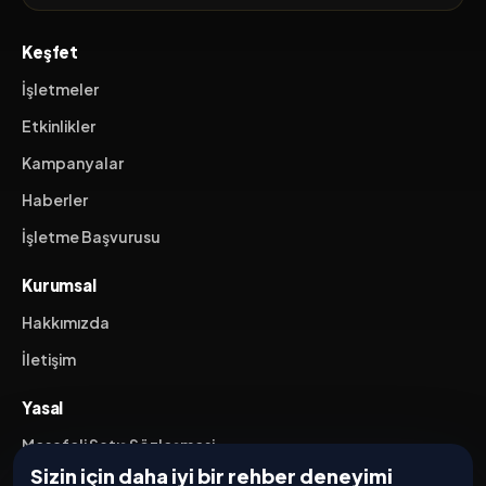
Keşfet
İşletmeler
Etkinlikler
Kampanyalar
Haberler
İşletme Başvurusu
Kurumsal
Hakkımızda
İletişim
Yasal
Mesafeli Satış Sözleşmesi
Sizin için daha iyi bir rehber deneyimi
İptal / İade Koşulları