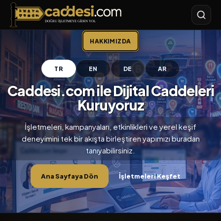
Caddesi.com
HAKKIMIZDA
TR
EN
DE
AR
Caddesi.com ile Dijital Caddeleri
Kuruyoruz
İşletmeleri, kampanyaları, etkinlikleri ve yerel keşif
deneyimini tek bir akışta birleştiren yapımızı buradan
tanıyabilirsiniz.
Ana Sayfaya Dön
İşletmeleri Keşfet