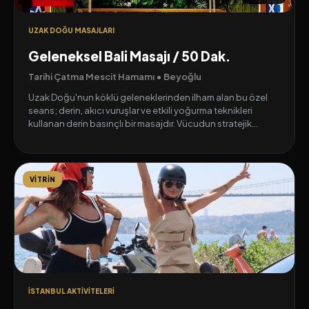
UZAK DOĞU MASAJLARI
Geleneksel Bali Masajı / 50 Dak.
Tarihi Çatma Mescit Hamamı • Beyoğlu
Uzak Doğu'nun köklü geleneklerinden ilham alan bu özel
seans; derin, akıcı vuruşlar ve etkili yoğurma teknikleri
kullanan derin basınçlı bir masajdır. Vücudun stratejik
basınç noktalarına odaklanarak kaslardaki düğümlenmeleri
ve doku hasarlarını hedefler. Gerginliğin anında
giderilmesine, kan dolaşımının hızlanmasına ve vücuttaki
enerji akışının dengelenmesine yardımcı olur. Seans
VITRIN
sonunda kendinizi tamamen rahatlamış, yenilenmiş ve taze
bir enerjiyle dolmuş hissedeceksiniz.
İSTANBUL AKTIVITELERI