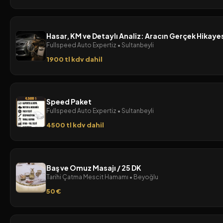
Hasar, KM ve Detaylı Analiz: Aracın Gerçek Hikayes
Fullspeed Auto Expertiz • Sultanbeyli
1900 tl kdv dahil
Speed Paket
Fullspeed Auto Expertiz • Sultanbeyli
4500 tl kdv dahil
Baş ve Omuz Masajı / 25 DK
Tarihi Çatma Mescit Hamamı • Beyoğlu
50 €