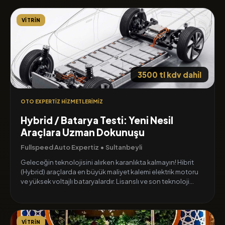
VITRIN
3500 tl kdv dahil
OTO EXPERTIZ HIZMETLERIMIZ
Hybrid / Batarya Testi: Yeni Nesil
Araçlara Uzman Dokunuşu
Fullspeed Auto Expertiz • Sultanbeyli
Geleceğin teknolojisini alırken karanlıkta kalmayın! Hibrit
(Hybrid) araçlarda en büyük maliyet kalemi elektrik motoru
ve yüksek voltajlı bataryalardır. Lisanslı ve son teknoloji
teşhis cihazlarımızla batarya sağlık durumunu (SOH - State
of Health), hücre voltaj dengelerini ve hibrit sistem
performansını detaylıca raporluyoruz.
VITRIN