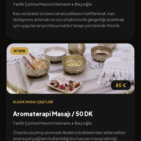
Tarihi Çatma Mescit Hamamı • Beyoğlu
Kas ve iskelet sistemi rahatsızlıklarını hafifletmek, kan
dolaşımını artırmak ve vücuttaki kronik gerginliği azaltmak
için uygulanan profesyonel bir terapi yöntemidir. Kronik
ağrılar, duruş bozuklukları ve spor yaralanmalarında son
derece etkili olan bu seans, uzmanlarımız tarafından
tamamen kişiye özel olarak uygulanarak günlük yaşam
kalitenizi artırmaya yardımcı olur.
VITRIN
85 €
KLASIK MASAJ ÇEŞITLERI
Aromaterapi Masajı / 50 DK
Tarihi Çatma Mescit Hamamı • Beyoğlu
Özenle seçilmiş aromatik Akdeniz bitkilerinden elde edilen
esansiyel yağların kullanıldığı bu hassas masaj tekniği;