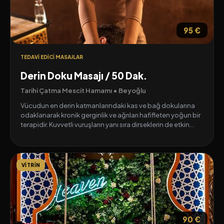
95 €
TEDAVI EDICI MASAJLAR
Derin Doku Masajı / 50 Dak.
Tarihi Çatma Mescit Hamamı • Beyoğlu
Vücudun en derin katmanlarındaki kas ve bağ dokularına
odaklanarak kronik gerginlik ve ağrıları hafifleten yoğun bir
terapidir. Kuvvetli vuruşların yanı sıra dirseklerin de etkin
kullanımıyla daha derin bir nüfuz sağlar; kaslardaki
sıkışıklıkları ve gerilmeleri hedef alarak bedeni tamamen
rahatlatır. Uygulanan her stratejik hareket, bedendeki en
zorlayıcı noktaları bularak kan dolaşımını canlandırır, stresin
VITRIN
olumsuz etkilerini ortadan kaldırır ve ruhsal huzuru
destekleyerek sizi adeta yeniden yaratır.
90 €