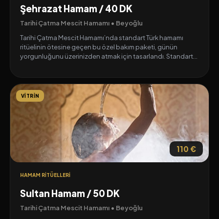
Şehrazat Hamam / 40 DK
Tarihi Çatma Mescit Hamamı • Beyoğlu
Tarihi Çatma Mescit Hamamı’nda standart Türk hamamı
ritüelinin ötesine geçen bu özel bakım paketi, günün
yorgunluğunu üzerinizden atmak için tasarlandı. Standart
hamam ritüelinin derinlemesine arındıran dokunuşuna ek
olarak uygulanan gençleştirici köpük masajı; baş, boyun ve
omuz bölgenize dairesel hareketlerle ve hafif baskılarla
yapılır. Bu özel masaj ritüeli, üst vücuttaki kas gerginliğini
VITRIN
anında hafifletirken zihninizi sakinleştirerek tam bir
yenilenme ve rahatlama hissi sağlar.
110 €
HAMAM RITÜELLERI
Sultan Hamam / 50 DK
Tarihi Çatma Mescit Hamamı • Beyoğlu