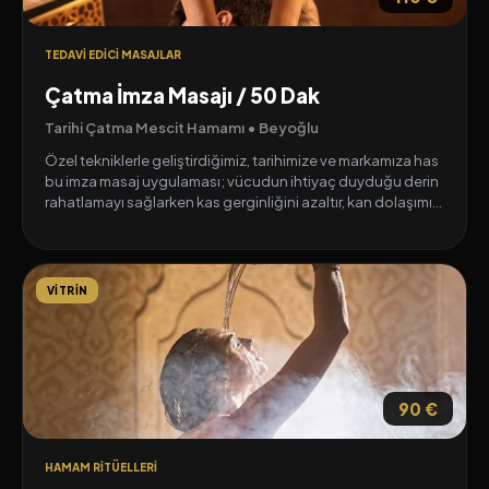
TEDAVI EDICI MASAJLAR
Çatma İmza Masajı / 50 Dak
Tarihi Çatma Mescit Hamamı • Beyoğlu
Özel tekniklerle geliştirdiğimiz, tarihimize ve markamıza has
bu imza masaj uygulaması; vücudun ihtiyaç duyduğu derin
rahatlamayı sağlarken kas gerginliğini azaltır, kan dolaşımını
hızlandırır ve genel zindeliğinizi artırır. Tamamen kişiye özel
uygulanan bu özel terapi, hem fiziksel hem de zihinsel bir
arınma sunarak günün tüm yorgunluğunu atmanıza ve
doğal enerji dengenizi yeniden kazanmanıza destek olur.
VITRIN
90 €
HAMAM RITÜELLERI