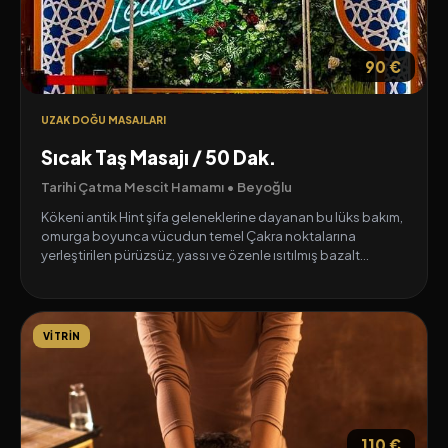
90 €
UZAK DOĞU MASAJLARI
Sıcak Taş Masajı / 50 Dak.
Tarihi Çatma Mescit Hamamı • Beyoğlu
Kökeni antik Hint şifa geleneklerine dayanan bu lüks bakım,
omurga boyunca vücudun temel Çakra noktalarına
yerleştirilen pürüzsüz, yassı ve özenle ısıtılmış bazalt
taşlarıyla uygulanır. Yüksek demir içeriği sayesinde ısıyı uzun
süre muhafaza eden bazalt taşlarının yatıştırıcı basıncı ve
sıcaklığı; kas gerginliğini tamamen çözer, şifalı enerjiyi
bedene iletir ve kan dolaşımını maksimum seviyeye çıkarır.
VITRIN
Seans boyunca kullanılan özel soğuk mermer taşları ise
vücudu detokslamak ve canlandırmak için kusursuz bir
tamamlayıcı etki sağlar.
110 €