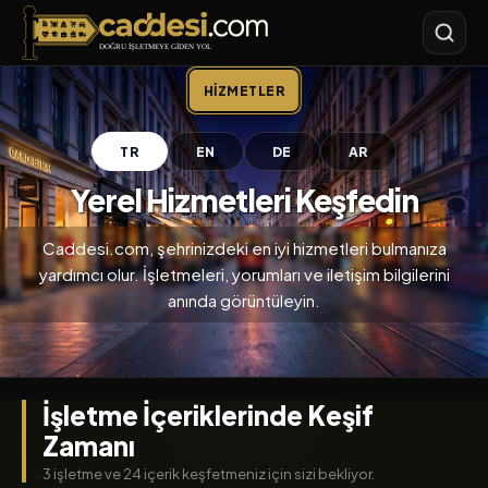
Caddesi.com
HIZMETLER
TR
EN
DE
AR
Yerel Hizmetleri Keşfedin
Caddesi.com, şehrinizdeki en iyi hizmetleri bulmanıza
yardımcı olur. İşletmeleri, yorumları ve iletişim bilgilerini
anında görüntüleyin.
İşletme İçeriklerinde Keşif
Zamanı
3 işletme ve 24 içerik keşfetmeniz için sizi bekliyor.