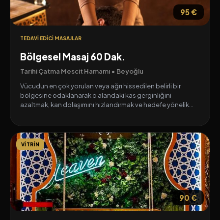
95 €
TEDAVI EDICI MASAJLAR
Bölgesel Masaj 60 Dak.
Tarihi Çatma Mescit Hamamı • Beyoğlu
Vücudun en çok yorulan veya ağrı hissedilen belirli bir
bölgesine odaklanarak o alandaki kas gerginliğini
azaltmak, kan dolaşımını hızlandırmak ve hedefe yönelik
rahatlama sağlamak amacıyla uygulanan özel bir masaj
türüdür. Genellikle sırt, boyun, omuz veya bacak gibi
problemli bölgelerde tercih edilerek ağrıyı hafifletmeye ve
vücudun hareket kabiliyetini maksimum düzeyde artırmaya
VITRIN
yardımcı olur.
90 €