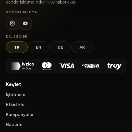
cadde, işletme, etkinlik ve haber akışı
SOSYAL MEDYA
DIL SEÇIMI
TR
EN
DE
AR
Keşfet
İşletmeler
Etkinlikler
Kampanyalar
Haberler