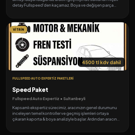
detay Fullspeed'den kaçamaz. Boya ve değişen parça
analizinden, güncel Tramer (hasar) sorgulamasına ve orijinal
kilometre (KM) doğrulamasına kadar aracın tam röntgenini
çekiyoruz.
VITRIN
Neden Önemli? "Hatasız" denilen araçlardaki gizli kazaları,
kilometre düşürme dolandırıcılıklarını ve şasi-podye gibi
hayati noktalardaki işlemleri ortaya çıkarır.
Aracın kaportasından mekanik en ince detayına kadar her
4500 tl kdv dahil
şeyi şeffaf raporumuzda görün, sürpriz yaşamayın.
FULLSPEED AUTO EXPERTIZ PAKETLERI
Speed Paket
Fullspeed Auto Expertiz • Sultanbeyli
Kapsamlı ekspertiz sürecimiz, aracınızın genel durumunu
inceleyen temel kontroller ve geçmiş işlemleri ortaya
çıkaran kaporta & boya analiziyle başlar. Ardından aracın
kalbi olan motor & mekanik sistemlerini titizlikle denetleriz.