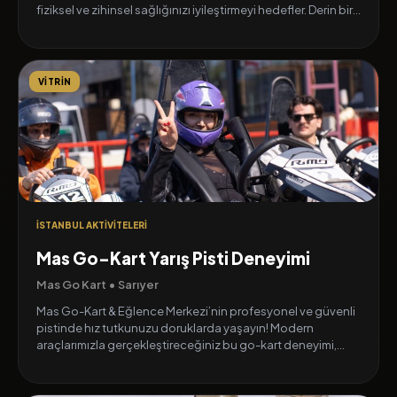
fiziksel ve zihinsel sağlığınızı iyileştirmeyi hedefler. Derin bir
rahatlama sağlarken vücudunuzu taze bir enerjiyle doldurur
ve iç dengenizi destekler.
VITRIN
İSTANBUL AKTIVITELERI
Mas Go-Kart Yarış Pisti Deneyimi
Mas Go Kart • Sarıyer
Mas Go-Kart & Eğlence Merkezi’nin profesyonel ve güvenli
pistinde hız tutkunuzu doruklarda yaşayın! Modern
araçlarımızla gerçekleştireceğiniz bu go-kart deneyimi,
ister arkadaşlarınızla rekabet etmek ister unutulmaz bir anı
yaşamak için idealdir.