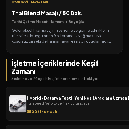
UZAK DOĞU MASAJLARI
Thai Blend Masajı / 50 Dak.
Tarihi Çatma Mescit Hamamı • Beyoğlu
Geleneksel Thai masajının esneme ve germe tekniklerini,
tüm vücuda uygulanan özel aromatik yağ masajıyla
kusursuz bir şekilde harmanlayan eşsiz bir uygulamadır.
Vücudun enerji kanallarını canlandırmayı ve kan akışını
hızlandırmayı amaçlar. Bu özel sentez masajı, lenf sistemi
dolaşımını güçlü bir şekilde uyarırken aynı zamanda
İşletme İçeriklerinde Keşif
bağışıklık sisteminizi güçlendirmenize de destek olur.
Zamanı
3 işletme ve 24 içerik keşfetmeniz için sizi bekliyor.
Hybrid / Batarya Testi: Yeni Nesil Araçlara Uzma
Fullspeed Auto Expertiz • Sultanbeyli
3500 tl kdv dahil