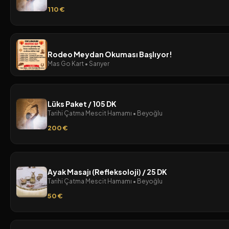
110 €
Rodeo Meydan Okuması Başlıyor!
Mas Go Kart • Sarıyer
Lüks Paket / 105 DK
Tarihi Çatma Mescit Hamamı • Beyoğlu
200 €
Ayak Masajı (Refleksoloji) / 25 DK
Tarihi Çatma Mescit Hamamı • Beyoğlu
50 €