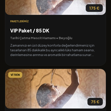
175 €
PAKETLERIMIZ
VIP Paket / 85 DK
Tarihi Çatma Mescit Hamamı • Beyoğlu
Zamanınızı en üst düzey konforla değerlendirmeniz için
tasarlanan 85 dakikalık bu ayrıcalıklı lüks hamam seansı,
derinlemesine arınma ve aromatik bir rahatlama sunar:
Tüm Vücut Ovma ve Köpük: Klasik hamam ritüelinin eksiksiz
ve pürüzsüzleştirici aşamasıdır.
VITRIN
Vücut Peelingi: Cildinize canlılık ve ipeksi bir yumuşaklık
kazandırır.
Boyun ve Vücut Köpük Masajı: Üst vücut gerginliğini
hafifleten köpüklü masaj uygulamasıdır.
75 €
Aromaterapi Masajı: Doğal esansiyel yağların eşliğinde