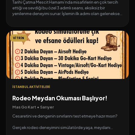
Tarihi Çatma Mescit Hamamı’nda misafirlerin en çok tercih
ettiği ve sevdiği bu özel 3 adımlı seans, eksiksiz bir
yenilenme deneyimi sunar. İşlemin ilk adımı olan geleneksel
vücut kesesi, cildinizi ölü deri hücrelerinden arındırarak
gözeneklerinizi derinlemesine temizler ve nefes almasını
sağlar. İkinci adımda uygulanan rahatlatıcı köpüklü yıkama,
baştan ayağa tüm vücudunuzu canlandırarak
VITRIN
tazelenmenize yardımcı olur. Son aşamada ise tüm
vücudunuz organik bir maske ile yoğun bir şekilde
nemlendirilerek ipeksi bir yumuşaklığa kavuşturulur. Bu
otantik hamam deneyiminin sonucunda, derinlemesine
rahatlamış ve pürüzsüzleşmiş bir vücutla hamamdan
çıkarsınız.
İSTANBUL AKTIVITELERI
Rodeo Meydan Okuması Başlıyor!
Mas Go Kart • Sarıyer
Cesaretini ve dengenin sınırlarını test etmeye hazır mısın?
Gerçek rodeo deneyimini simülatörde yaşa, meydanı
fethet!