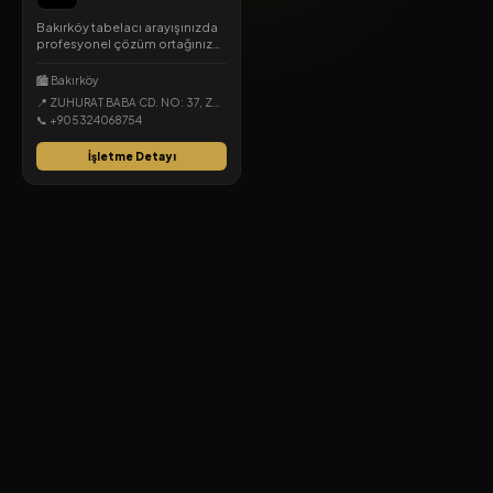
Tabelacılık
Bakırköy tabelacı arayışınızda
profesyonel çözüm ortağınız
Reklamex! Modern tasarımlar,
kaliteli malzeme ve hızlı
🏙️ Bakırköy
montaj. İşletmenizin yüzü için
📍 ZUHURAT BABA CD. NO: 37, Zuhuratbaba, Bakırköy, İstanbul
hemen tıklayın!
📞 +905324068754
İşletme Detayı