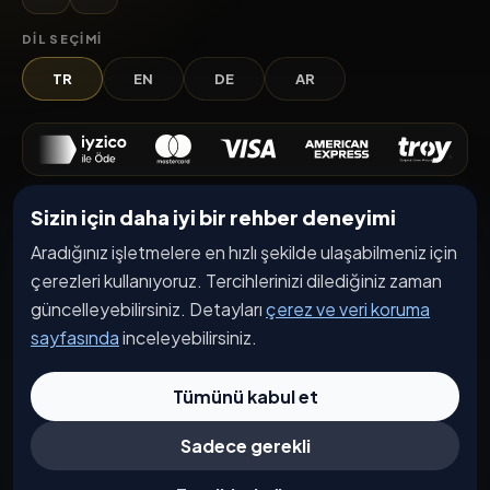
DIL SEÇIMI
TR
EN
DE
AR
Sizin için daha iyi bir rehber deneyimi
Keşfet
Aradığınız işletmelere en hızlı şekilde ulaşabilmeniz için
İşletmeler
çerezleri kullanıyoruz. Tercihlerinizi dilediğiniz zaman
Etkinlikler
güncelleyebilirsiniz. Detayları
çerez ve veri koruma
Kampanyalar
sayfasında
inceleyebilirsiniz.
Haberler
Tümünü kabul et
İşletme Başvurusu
Sadece gerekli
Kurumsal
Hakkımızda