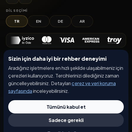
DIL SEÇIMI
TR
EN
DE
AR
Sizin için daha iyi bir rehber deneyimi
Keşfet
Aradığınız işletmelere en hızlı şekilde ulaşabilmeniz için
İşletmeler
çerezleri kullanıyoruz. Tercihlerinizi dilediğiniz zaman
Etkinlikler
güncelleyebilirsiniz. Detayları
çerez ve veri koruma
Kampanyalar
sayfasında
inceleyebilirsiniz.
Haberler
Tümünü kabul et
İşletme Başvurusu
Sadece gerekli
Kurumsal
Hakkımızda