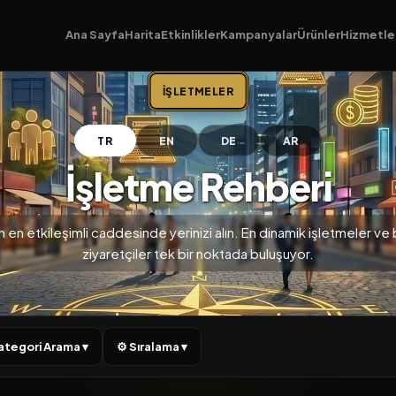
Ana Sayfa
Harita
Etkinlikler
Kampanyalar
Ürünler
Hizmetle
İŞLETMELER
TR
EN
DE
AR
İşletme Rehberi
n en etkileşimli caddesinde yerinizi alın. En dinamik işletmeler ve bi
ziyaretçiler tek bir noktada buluşuyor.
 Kategori Arama ▾
⚙ Sıralama ▾