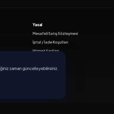
Yasal
Mesafeli Satış Sözleşmesi
İptal / İade Koşulları
Hizmet Şartları
Gizlilik Politikası
diğiniz zaman güncelleyebilirsiniz.
Üyelik Sözleşmesi
Kişisel Veri Koruma
×