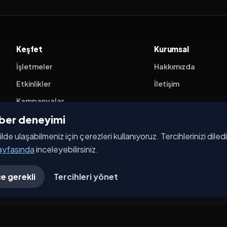
Keşfet
Kurumsal
İşletmeler
Hakkımızda
Etkinlikler
İletişim
Kampanyalar
ehber deneyimi
Haberler
ilde ulaşabilmeniz için çerezleri kullanıyoruz. Tercihlerinizi dile
İşletme Başvurusu
sayfasında
inceleyebilirsiniz.
e gerekli
Tercihleri yönet