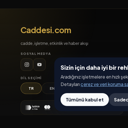
Caddesi.com
cadde, işletme, etkinlik ve haber akışı
SOSYAL MEDYA
Sizin için daha iyi bir r
Aradığınız işletmelere en hızlı şek
DIL SEÇIMI
Detayları
çerez ve veri koruma 
TR
EN
DE
AR
Tümünü kabul et
Sadec