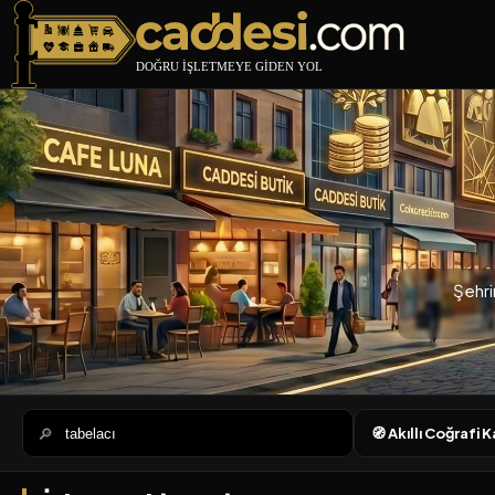
Caddesi.com
Şehri
🔎
🧭 Akıllı Coğrafi