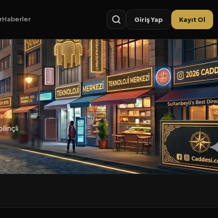
r
Haberler
Giriş Yap
Kayıt Ol
linçli