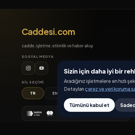
Caddesi.com
cadde, işletme, etkinlik ve haber akışı
SOSYAL MEDYA
Sizin için daha iyi bir r
Aradığınız işletmelere en hızlı şek
DIL SEÇIMI
Detayları
çerez ve veri koruma 
TR
EN
DE
AR
Tümünü kabul et
Sadec