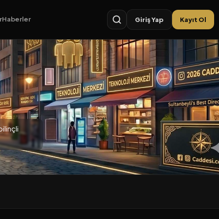
r
Haberler
Giriş Yap
Kayıt Ol
linçli