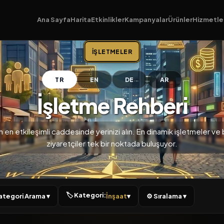
Ana Sayfa
Harita
Etkinlikler
Kampanyalar
Ürünler
Hizmetle
İŞLETMELER
TR
EN
DE
AR
İşletme Rehberi
n en etkileşimli caddesinde yerinizi alın. En dinamik işletmeler ve bi
ziyaretçiler tek bir noktada buluşuyor.
🏷 Kategori:
 Kategori Arama ▾
İnşaat
▾
⚙ Sıralama ▾