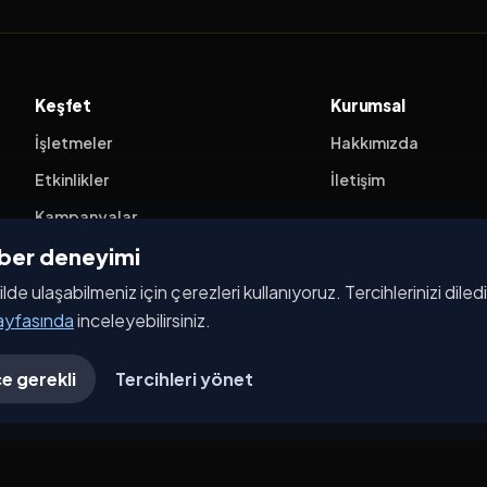
Keşfet
Kurumsal
İşletmeler
Hakkımızda
Etkinlikler
İletişim
Kampanyalar
ehber deneyimi
Haberler
ilde ulaşabilmeniz için çerezleri kullanıyoruz. Tercihlerinizi dile
İşletme Başvurusu
sayfasında
inceleyebilirsiniz.
e gerekli
Tercihleri yönet