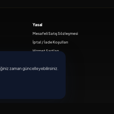
Yasal
Mesafeli Satış Sözleşmesi
İptal / İade Koşulları
Hizmet Şartları
Gizlilik Politikası
diğiniz zaman güncelleyebilirsiniz.
Üyelik Sözleşmesi
Kişisel Veri Koruma
×