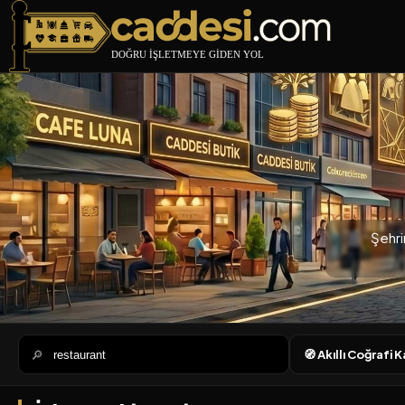
Caddesi.com
Şehri
🔎
🧭 Akıllı Coğrafi