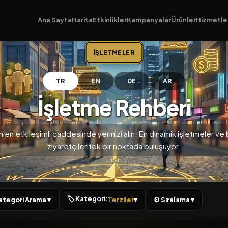
Ana Sayfa
Harita
Etkinlikler
Kampanyalar
Ürünler
Hizmetle
İŞLETMELER
TR
EN
DE
AR
İşletme Rehberi
n en etkileşimli caddesinde yerinizi alın. En dinamik işletmeler ve bi
ziyaretçiler tek bir noktada buluşuyor.
🏷 Kategori:
 Kategori Arama ▾
Terziler
▾
⚙ Sıralama ▾