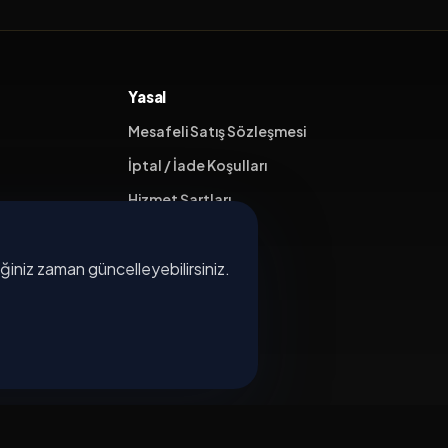
Yasal
Mesafeli Satış Sözleşmesi
İptal / İade Koşulları
Hizmet Şartları
Gizlilik Politikası
diğiniz zaman güncelleyebilirsiniz.
Üyelik Sözleşmesi
Kişisel Veri Koruma
×