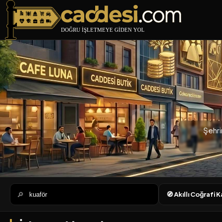
Caddesi.com
Şehri
🔎
🧭 Akıllı Coğrafi