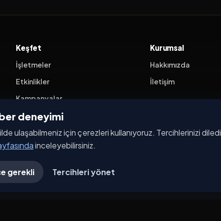
Keşfet
Kurumsal
İşletmeler
Hakkımızda
Etkinlikler
İletişim
Kampanyalar
ehber deneyimi
Haberler
ilde ulaşabilmeniz için çerezleri kullanıyoruz. Tercihlerinizi dile
İşletme Başvurusu
sayfasında
inceleyebilirsiniz.
e gerekli
Tercihleri yönet