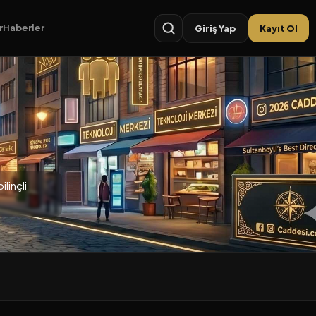
r
Haberler
Giriş Yap
Kayıt Ol
linçli