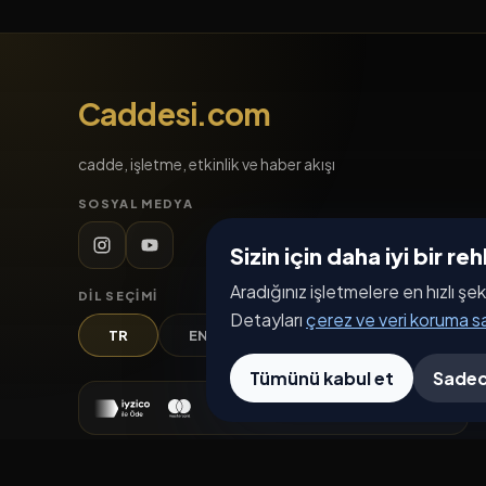
Caddesi.com
cadde, işletme, etkinlik ve haber akışı
SOSYAL MEDYA
Sizin için daha iyi bir r
Aradığınız işletmelere en hızlı şek
DIL SEÇIMI
Detayları
çerez ve veri koruma 
TR
EN
DE
AR
Tümünü kabul et
Sadec