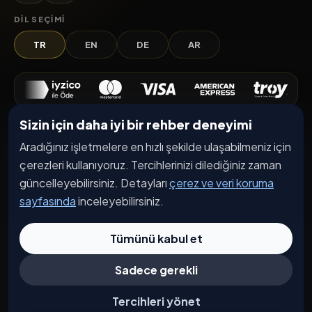
DIL SEÇIMI
TR
EN
DE
AR
Sizin için daha iyi bir rehber deneyimi
Keşfet
Aradığınız işletmelere en hızlı şekilde ulaşabilmeniz için
İşletmeler
çerezleri kullanıyoruz. Tercihlerinizi dilediğiniz zaman
Etkinlikler
güncelleyebilirsiniz. Detayları
çerez ve veri koruma
sayfasında
inceleyebilirsiniz.
Kampanyalar
Haberler
Tümünü kabul et
İşletme Başvurusu
Sadece gerekli
Kurumsal
Tercihleri yönet
Hakkımızda