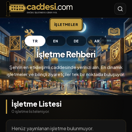
Caddesi.com
İŞLETMELER
TR
EN
DE
AR
İşletme Rehberi
Şehrin en etkileşimli caddesinde yerinizi alın. En dinamik
işletmeler ve bilinçli ziyaretçiler tek bir noktada buluşuyor.
İşletme Listesi
0 işletme listeleniyor.
Henüz yayınlanan işletme bulunmuyor.