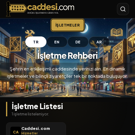
Caddesi.com
İŞLETMELER
TR
EN
DE
AR
İşletme Rehberi
Şehrin en etkileşimli caddesinde yerinizi alın. En dinamik
işletmeler ve bilinçli ziyaretçiler tek bir noktada buluşuyor.
İşletme Listesi
1 işletme listeleniyor.
Caddesi.com
CA
Hizmetler