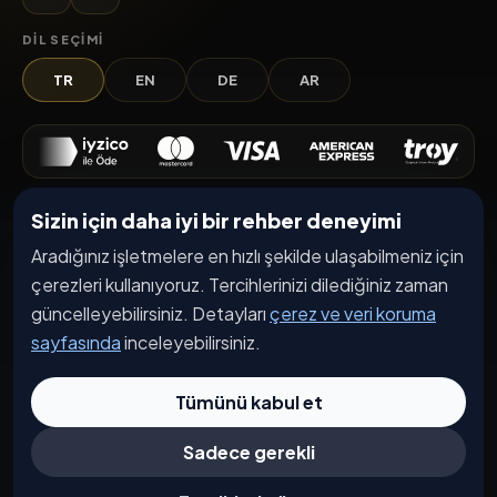
DIL SEÇIMI
TR
EN
DE
AR
Sizin için daha iyi bir rehber deneyimi
Keşfet
Aradığınız işletmelere en hızlı şekilde ulaşabilmeniz için
İşletmeler
çerezleri kullanıyoruz. Tercihlerinizi dilediğiniz zaman
Etkinlikler
güncelleyebilirsiniz. Detayları
çerez ve veri koruma
Kampanyalar
sayfasında
inceleyebilirsiniz.
Haberler
Tümünü kabul et
İşletme Başvurusu
Sadece gerekli
Kurumsal
Hakkımızda