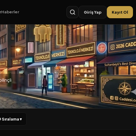
r
Haberler
Giriş Yap
Kayıt Ol
linçli
 Sıralama ▾