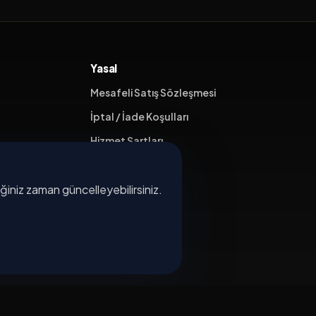
Yasal
Mesafeli Satış Sözleşmesi
İptal / İade Koşulları
Hizmet Şartları
Gizlilik Politikası
diğiniz zaman güncelleyebilirsiniz.
Üyelik Sözleşmesi
Kişisel Veri Koruma
×