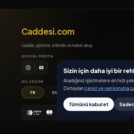
Caddesi.com
cadde, işletme, etkinlik ve haber akışı
SOSYAL MEDYA
Sizin için daha iyi bir r
Aradığınız işletmelere en hızlı şek
DIL SEÇIMI
Detayları
çerez ve veri koruma 
TR
EN
DE
AR
Tümünü kabul et
Sadec