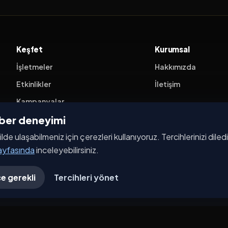
Keşfet
Kurumsal
İşletmeler
Hakkımızda
Etkinlikler
İletişim
Kampanyalar
ehber deneyimi
Haberler
ilde ulaşabilmeniz için çerezleri kullanıyoruz. Tercihlerinizi dile
İşletme Başvurusu
sayfasında
inceleyebilirsiniz.
e gerekli
Tercihleri yönet