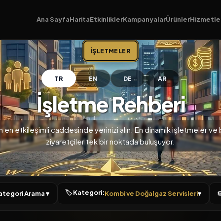
Ana Sayfa
Harita
Etkinlikler
Kampanyalar
Ürünler
Hizmetle
İŞLETMELER
TR
EN
DE
AR
İşletme Rehberi
n en etkileşimli caddesinde yerinizi alın. En dinamik işletmeler ve bi
ziyaretçiler tek bir noktada buluşuyor.
🏷 Kategori:
 Kategori Arama ▾
Kombi ve Doğalgaz Servisleri
▾
⚙