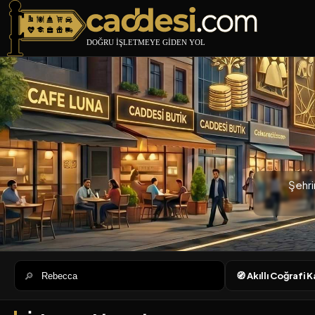
Caddesi.com
Şehri
🔎
🧭 Akıllı Coğrafi