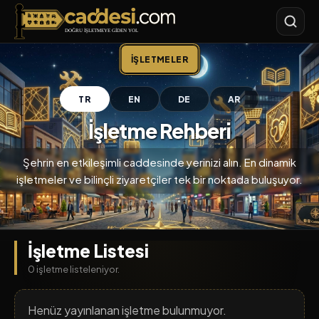
Caddesi.com
İŞLETMELER
TR
EN
DE
AR
İşletme Rehberi
Şehrin en etkileşimli caddesinde yerinizi alın. En dinamik
işletmeler ve bilinçli ziyaretçiler tek bir noktada buluşuyor.
İşletme Listesi
0 işletme listeleniyor.
Henüz yayınlanan işletme bulunmuyor.