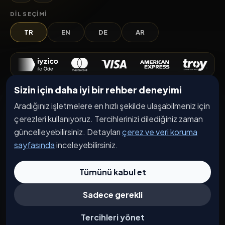
DIL SEÇIMI
TR
EN
DE
AR
Sizin için daha iyi bir rehber deneyimi
Keşfet
Aradığınız işletmelere en hızlı şekilde ulaşabilmeniz için
İşletmeler
çerezleri kullanıyoruz. Tercihlerinizi dilediğiniz zaman
Etkinlikler
güncelleyebilirsiniz. Detayları
çerez ve veri koruma
sayfasında
inceleyebilirsiniz.
Kampanyalar
Haberler
Tümünü kabul et
İşletme Başvurusu
Sadece gerekli
Kurumsal
Tercihleri yönet
Hakkımızda