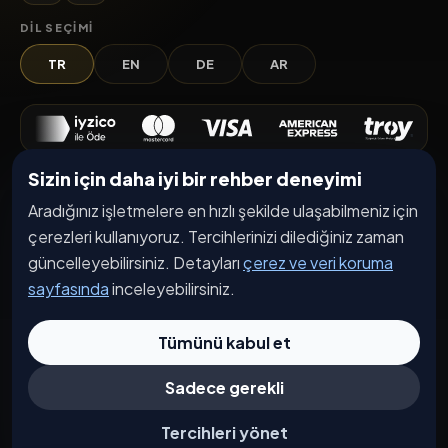
DIL SEÇIMI
TR
EN
DE
AR
Sizin için daha iyi bir rehber deneyimi
Keşfet
Aradığınız işletmelere en hızlı şekilde ulaşabilmeniz için
İşletmeler
çerezleri kullanıyoruz. Tercihlerinizi dilediğiniz zaman
Etkinlikler
güncelleyebilirsiniz. Detayları
çerez ve veri koruma
sayfasında
inceleyebilirsiniz.
Kampanyalar
Haberler
Tümünü kabul et
İşletme Başvurusu
Sadece gerekli
Kurumsal
Tercihleri yönet
Hakkımızda