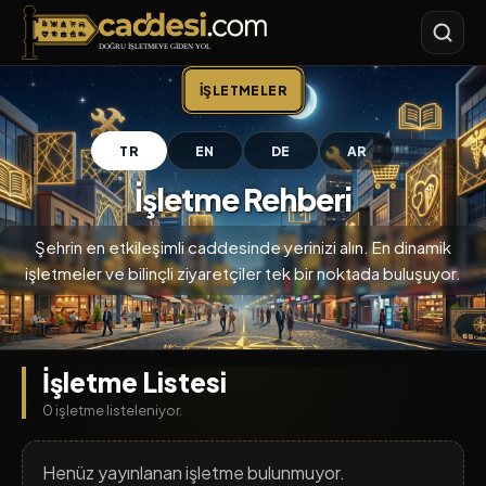
Caddesi.com
İŞLETMELER
TR
EN
DE
AR
İşletme Rehberi
Şehrin en etkileşimli caddesinde yerinizi alın. En dinamik
işletmeler ve bilinçli ziyaretçiler tek bir noktada buluşuyor.
İşletme Listesi
0 işletme listeleniyor.
Henüz yayınlanan işletme bulunmuyor.