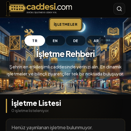
Caddesi.com
İŞLETMELER
TR
EN
DE
AR
İşletme Rehberi
Şehrin en etkileşimli caddesinde yerinizi alın. En dinamik
işletmeler ve bilinçli ziyaretçiler tek bir noktada buluşuyor.
İşletme Listesi
0 işletme listeleniyor.
Henüz yayınlanan işletme bulunmuyor.