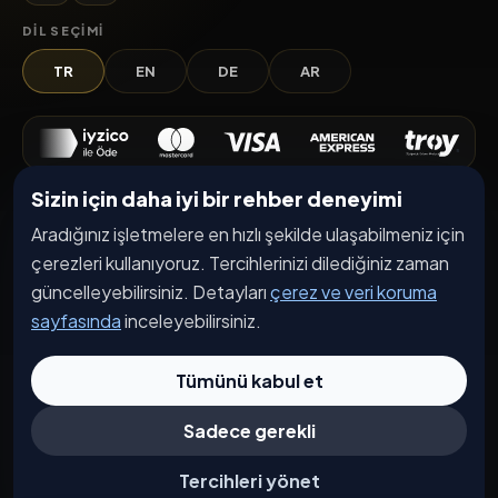
DIL SEÇIMI
TR
EN
DE
AR
Sizin için daha iyi bir rehber deneyimi
Keşfet
Aradığınız işletmelere en hızlı şekilde ulaşabilmeniz için
İşletmeler
çerezleri kullanıyoruz. Tercihlerinizi dilediğiniz zaman
Etkinlikler
güncelleyebilirsiniz. Detayları
çerez ve veri koruma
sayfasında
inceleyebilirsiniz.
Kampanyalar
Haberler
Tümünü kabul et
İşletme Başvurusu
Sadece gerekli
Kurumsal
Tercihleri yönet
Hakkımızda