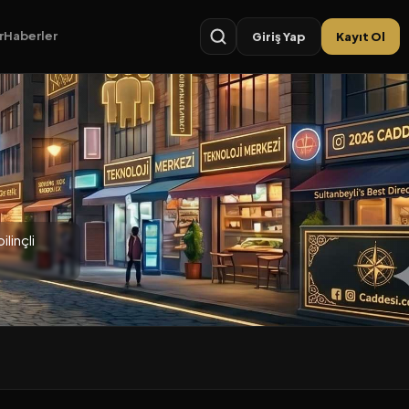
r
Haberler
Giriş Yap
Kayıt Ol
linçli