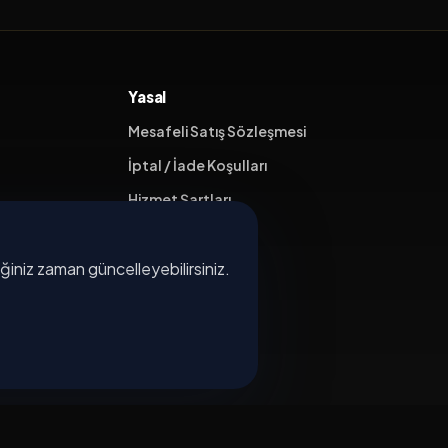
Yasal
Mesafeli Satış Sözleşmesi
İptal / İade Koşulları
Hizmet Şartları
Gizlilik Politikası
diğiniz zaman güncelleyebilirsiniz.
Üyelik Sözleşmesi
Kişisel Veri Koruma
×