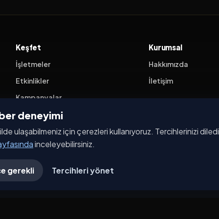
Keşfet
Kurumsal
İşletmeler
Hakkımızda
Etkinlikler
İletişim
Kampanyalar
ehber deneyimi
Haberler
ilde ulaşabilmeniz için çerezleri kullanıyoruz. Tercihlerinizi dile
İşletme Başvurusu
sayfasında
inceleyebilirsiniz.
e gerekli
Tercihleri yönet