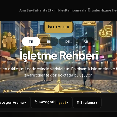
Ana Sayfa
Harita
Etkinlikler
Kampanyalar
Ürünler
Hizmetle
İŞLETMELER
TR
EN
DE
AR
İşletme Rehberi
n en etkileşimli caddesinde yerinizi alın. En dinamik işletmeler ve bi
ziyaretçiler tek bir noktada buluşuyor.
🏷 Kategori:
 Kategori Arama ▾
İnşaat
▾
⚙ Sıralama ▾