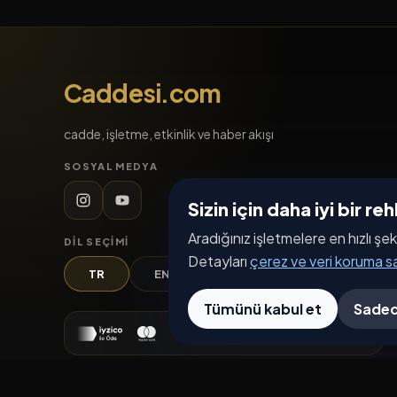
Caddesi.com
cadde, işletme, etkinlik ve haber akışı
SOSYAL MEDYA
Sizin için daha iyi bir r
Aradığınız işletmelere en hızlı şek
DIL SEÇIMI
Detayları
çerez ve veri koruma 
TR
EN
DE
AR
Tümünü kabul et
Sadec