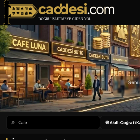
Caddesi.com
Şehri
🔎
🧭 Akıllı Coğrafi