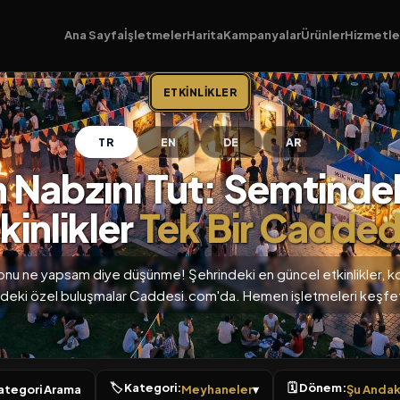
Ana Sayfa
İşletmeler
Harita
Kampanyalar
Ürünler
Hizmetle
ETKINLIKLER
TR
EN
DE
AR
n Nabzını Tut: Semtinde
kinlikler
Tek Bir Cadded
onu ne yapsam diye düşünme! Şehrindeki en güncel etkinlikler, k
deki özel buluşmalar Caddesi.com'da. Hemen işletmeleri keşfet
🏷 Kategori:
🗓 Dönem:
 Kategori Arama
Meyhaneler
▾
Şu Andaki