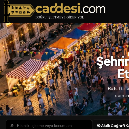
Caddesi.com
Şehri
Et
Bu hafta s
semtin
🔎
🧭 Akıllı Coğrafi