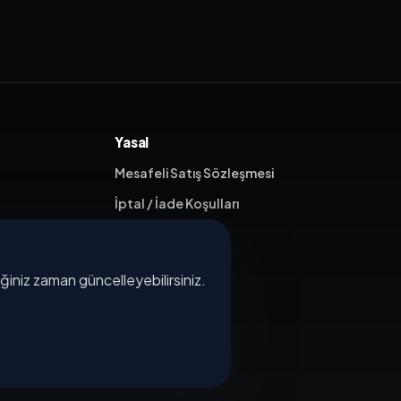
Yasal
Mesafeli Satış Sözleşmesi
İptal / İade Koşulları
Hizmet Şartları
Gizlilik Politikası
diğiniz zaman güncelleyebilirsiniz.
Üyelik Sözleşmesi
Kişisel Veri Koruma