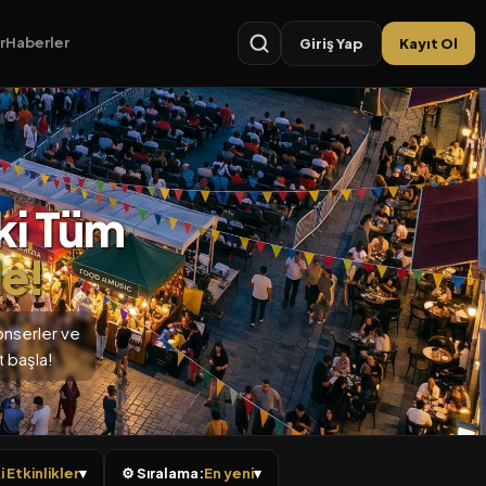
r
Haberler
Giriş Yap
Kayıt Ol
ki Tüm
e!
onserler ve
 başla!
 Etkinlikler
▾
⚙ Sıralama:
En yeni
▾