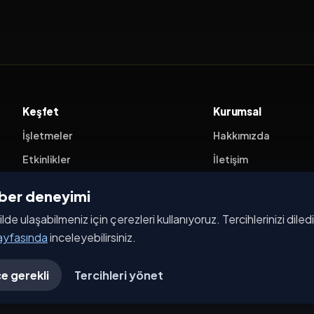
Keşfet
Kurumsal
İşletmeler
Hakkımızda
Etkinlikler
İletişim
Kampanyalar
ehber deneyimi
Haberler
ilde ulaşabilmeniz için çerezleri kullanıyoruz. Tercihlerinizi dile
İşletme Başvurusu
sayfasında
inceleyebilirsiniz.
e gerekli
Tercihleri yönet