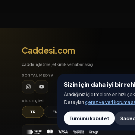
Caddesi.com
cadde, işletme, etkinlik ve haber akışı
SOSYAL MEDYA
Sizin için daha iyi bir r
Aradığınız işletmelere en hızlı şek
DIL SEÇIMI
Detayları
çerez ve veri koruma 
TR
EN
DE
AR
Tümünü kabul et
Sadec