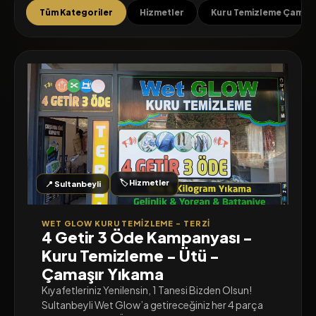
Tüm Kategoriler
Hizmetler
Kuru Temizleme Çamaşı
🏷️ Hizmetler
📍 Sultanbeyli
WET GLOW KURU TEMIZLEME - TERZI
4 Getir 3 Öde Kampanyası -
Kuru Temizleme - Ütü -
Çamaşır Yıkama
Kıyafetleriniz Yenilensin, 1 Tanesi Bizden Olsun!
Sultanbeyli Wet Glow’a getireceğiniz her 4 parça