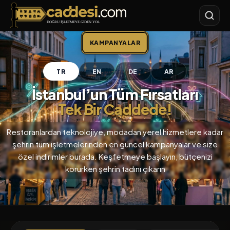
Caddesi.com
KAMPANYALAR
TR
EN
DE
AR
İstanbul’un Tüm Fırsatları
Tek Bir Caddede!
Restoranlardan teknolojiye, modadan yerel hizmetlere kadar
şehrin tüm işletmelerinden en güncel kampanyalar ve size
özel indirimler burada. Keşfetmeye başlayın, bütçenizi
korurken şehrin tadını çıkarın