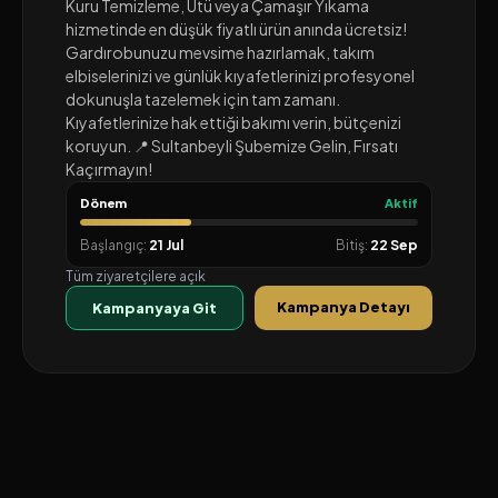
Kuru Temizleme, Ütü veya Çamaşır Yıkama
hizmetinde en düşük fiyatlı ürün anında ücretsiz!
Gardırobunuzu mevsime hazırlamak, takım
elbiselerinizi ve günlük kıyafetlerinizi profesyonel
dokunuşla tazelemek için tam zamanı.
Kıyafetlerinize hak ettiği bakımı verin, bütçenizi
koruyun. 📍 Sultanbeyli Şubemize Gelin, Fırsatı
Kaçırmayın!
Dönem
Aktif
Başlangıç:
21 Jul
Bitiş:
22 Sep
Tüm ziyaretçilere açık
Kampanya Detayı
Kampanyaya Git