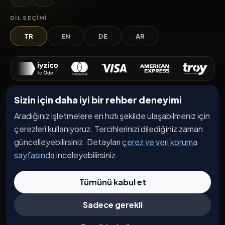
DIL SEÇIMI
TR
EN
DE
AR
Sizin için daha iyi bir rehber deneyimi
Keşfet
Aradığınız işletmelere en hızlı şekilde ulaşabilmeniz için
İşletmeler
çerezleri kullanıyoruz. Tercihlerinizi dilediğiniz zaman
Etkinlikler
güncelleyebilirsiniz. Detayları
çerez ve veri koruma
Kampanyalar
sayfasında
inceleyebilirsiniz.
Haberler
Tümünü kabul et
İşletme Başvurusu
Sadece gerekli
Kurumsal
Hakkımızda