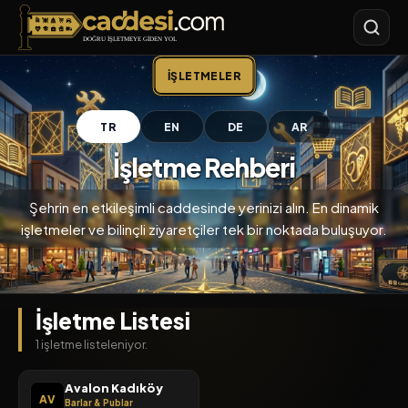
Caddesi.com
İŞLETMELER
TR
EN
DE
AR
İşletme Rehberi
Şehrin en etkileşimli caddesinde yerinizi alın. En dinamik
işletmeler ve bilinçli ziyaretçiler tek bir noktada buluşuyor.
İşletme Listesi
1 işletme listeleniyor.
Avalon Kadıköy
AV
Barlar & Publar