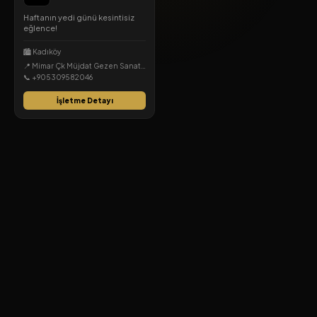
Haftanın yedi günü kesintisiz
eğlence!
🏙️ Kadıköy
📍 Mimar Çk Müjdat Gezen Sanat Pasajı No : 11, 34714 Kadıköy/İstanbul, Osmanağa, Kadıköy, İstanbul
📞 +905309582046
İşletme Detayı