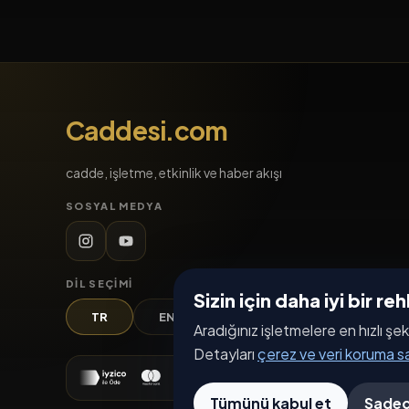
Caddesi.com
cadde, işletme, etkinlik ve haber akışı
SOSYAL MEDYA
DIL SEÇIMI
Sizin için daha iyi bir r
TR
EN
DE
AR
Aradığınız işletmelere en hızlı şek
Detayları
çerez ve veri koruma 
Tümünü kabul et
Sadec