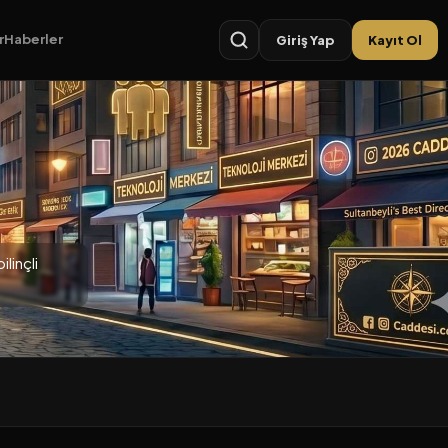
r
Haberler
Giriş Yap
Kayıt Ol
linçli