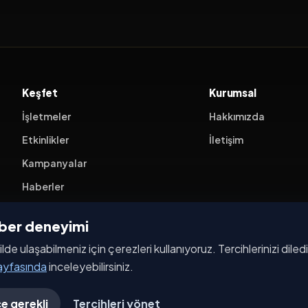
Keşfet
Kurumsal
İşletmeler
Hakkımızda
Etkinlikler
İletişim
Kampanyalar
Haberler
İşletme Başvurusu
ehber deneyimi
ilde ulaşabilmeniz için çerezleri kullanıyoruz. Tercihlerinizi dile
sayfasında
inceleyebilirsiniz.
e gerekli
Tercihleri yönet