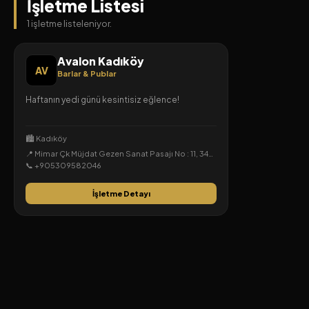
İşletme Listesi
1 işletme listeleniyor.
Avalon Kadıköy
AV
Barlar & Publar
Haftanın yedi günü kesintisiz eğlence!
🏙️ Kadıköy
📍 Mimar Çk Müjdat Gezen Sanat Pasajı No : 11, 34714 Kadıköy/İstanbul, Osmanağa, Kadıköy, İstanbul
📞 +905309582046
İşletme Detayı