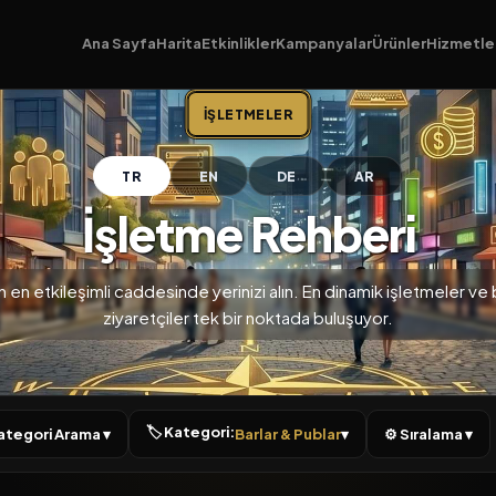
Ana Sayfa
Harita
Etkinlikler
Kampanyalar
Ürünler
Hizmetle
İŞLETMELER
TR
EN
DE
AR
İşletme Rehberi
n en etkileşimli caddesinde yerinizi alın. En dinamik işletmeler ve bi
ziyaretçiler tek bir noktada buluşuyor.
🏷 Kategori:
 Kategori Arama ▾
Barlar & Publar
▾
⚙ Sıralama ▾