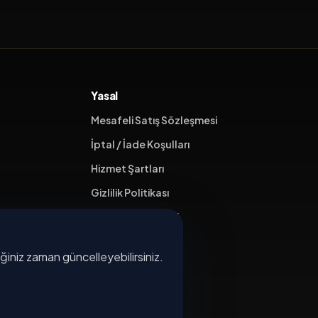
Yasal
Mesafeli Satış Sözleşmesi
İptal / İade Koşulları
Hizmet Şartları
Gizlilik Politikası
Üyelik Sözleşmesi
Kişisel Veri Koruma
diğiniz zaman güncelleyebilirsiniz.